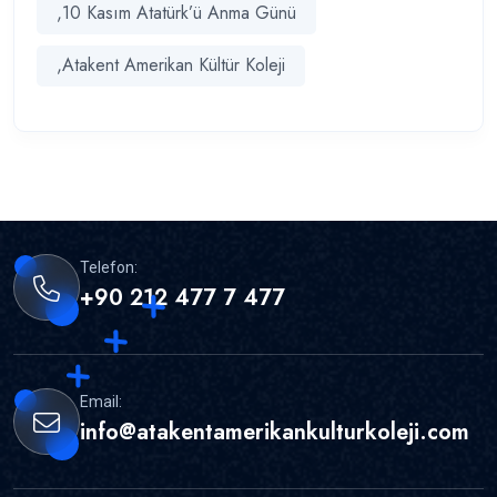
,10 Kasım Atatürk’ü Anma Günü
,Atakent Amerikan Kültür Koleji
Telefon:
+90 212 477 7 477
Email:
info@atakentamerikankulturkoleji.com