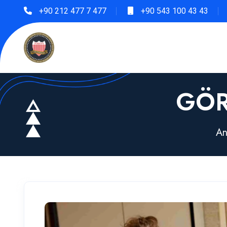
+90 212 477 7 477
+90 543 100 43 43
GÖR
An