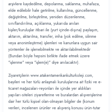
arşivlere kaydedilme, depolanma, saklanma, muhafaza,
elde edilebilir hale getirilme, kullanılma, güncellenme,
değiştirilme, birleştirilme, yeniden düzenlenme,
sınıflandırılma, açıklanma, yukarıda anılan
kişiler/kuruluşlar itibari ile (yurt içinde-dışına) paylaşım,
aktarım, aktarılma, transfer, imha (yok edilme, silinme
veya anonimleştirme) işlemleri ve kanunlara uygun sair
yöntemler ile işlenebilmekte ve aktarılabilmektedir
(Bundan böyle hepsini birlikte ifade etmek üzere
"işlenme" veya "işlem(e)" diye anılacaktır).
Ziyaretçilerin www.atakentamerikankulturkoleji.com,
bayileri ve her türlü anlaşmalı kuruluşlarına ait fiziki ve e-
ticaret mağazaları-reyonları ile içinde yer aldıkları
yapıları-siteleri ziyaretlerine ve buralardan alışverişlerine
dair her türlü kişisel olan-olmayan bilgiler de (konum
verileri, incelenen ürünler ve alışveriş konusu ürün-tutar