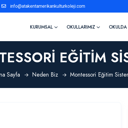
info@atakentamerikankulturkoleji.com
KURUMSAL
OKULLARIMIZ
OKULDA
ESSORI EĞITIM SI
na Sayfa
Neden Biz
Montessori Eğitim Siste