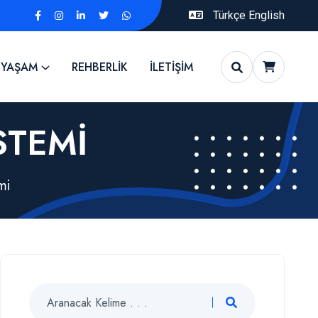
Türkçe
English
 YAŞAM
REHBERLİK
İLETİŞİM
STEMI
mi