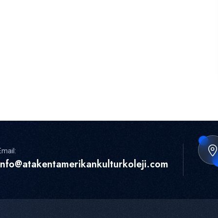
Email:
info@atakentamerikankulturkoleji.com