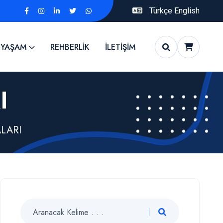
Türkçe
English
 YAŞAM
REHBERLİK
İLETİŞİM
I
LARI