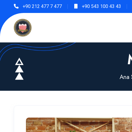
+90 212 477 7 477
+90 543 100 43 43
Ana 